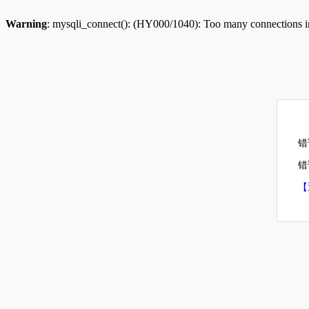
Warning
: mysqli_connect(): (HY000/1040): Too many connections 
错
错误
【