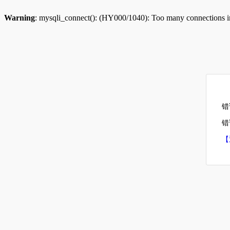
Warning
: mysqli_connect(): (HY000/1040): Too many connections 
错
错误
【