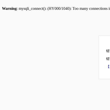
Warning
: mysqli_connect(): (HY000/1040): Too many connections 
错
错误
【