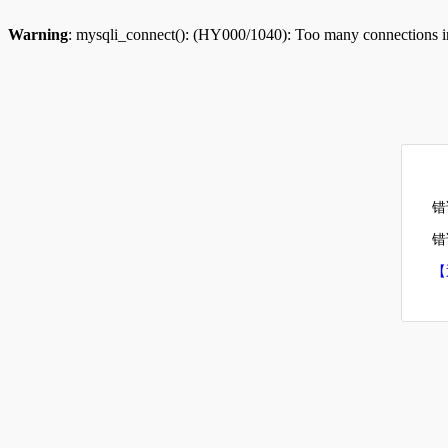
Warning
: mysqli_connect(): (HY000/1040): Too many connections 
错
错误
【