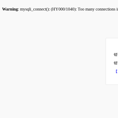
Warning
: mysqli_connect(): (HY000/1040): Too many connections 
错
错误
【